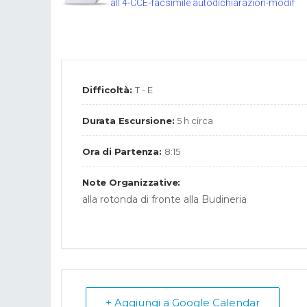
all 4-CCE-facsimile autodichiarazion-modif
Difficoltà:
T - E
Durata Escursione:
5 h circa
Ora di Partenza:
8:15
Note Organizzative:
alla rotonda di fronte alla Budineria
+ Aggiungi a Google Calendar