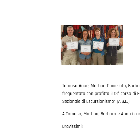
Tomaso Anoè, Martina Chinellato, Barba
frequentato con profitto il 13° corso d
Sezionale di Escursionismo” (A.S.E.)
A Tomaso, Martina, Barbara e Anna i compl
Bravissimi!